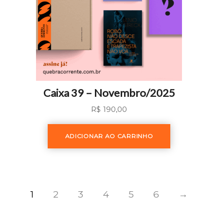
Caixa 39 – Novembro/2025
R$
190,00
ADICIONAR AO CARRINHO
1
2
3
4
5
6
→