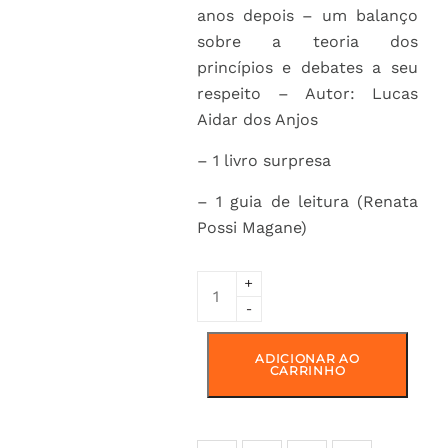
anos depois – um balanço
sobre a teoria dos
princípios e debates a seu
respeito – Autor: Lucas
Aidar dos Anjos
– 1 livro surpresa
– 1 guia de leitura (Renata
Possi Magane)
Caixa
+
41
-
-
Janeiro/2026
ADICIONAR AO
quantity
CARRINHO